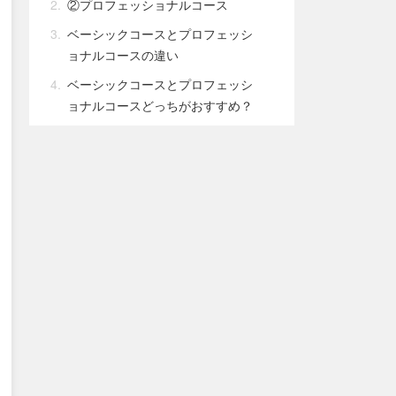
②プロフェッショナルコース
ベーシックコースとプロフェッシ
ョナルコースの違い
ベーシックコースとプロフェッシ
ョナルコースどっちがおすすめ？
ゼロディレの口コミ・評判【受講者の声
や評価をレビュー】
良い口コミ・評判
悪い口コミ・評判
ゼロディレを受講するメリット
①日本トップクラスの実績を誇る
「studio15」が完全監修
②TikTok公認MCNだから手に入る
「最先端情報」を随時共有