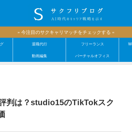
» 今注目のサクキャリマッチをチェックする «
グ
退職代行
フリーランス
W
動画編集
バーチャルオフィス
？studio15のTikTokスク
価