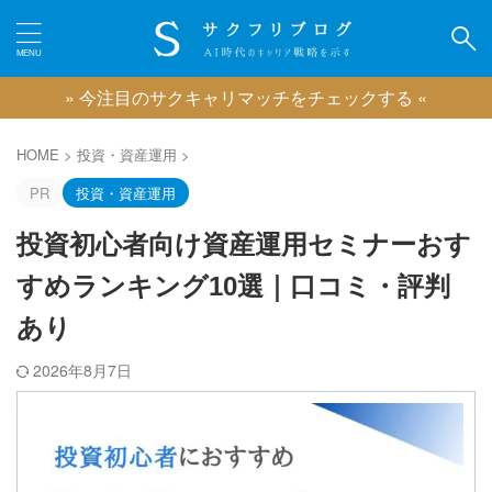
» 今注目のサクキャリマッチをチェックする «
カテゴリー
HOME
>
投資・資産運用
>
PR
投資・資産運用
投資初心者向け資産運用セミナーおす
ピックアップ
すめランキング10選｜口コミ・評判
IT業界に強い転職エージェント
あり
広告業界に強い転職エージェント
ゲーム業界に強い転職エージェント
2026年8月7日
映像業界に強い転職エージェント
コンサル業界に強い転職エージェント
クリエイティブ職に強い転職エージェント
おすすめのキャリアコーチング
おすすめの退職代行サービス