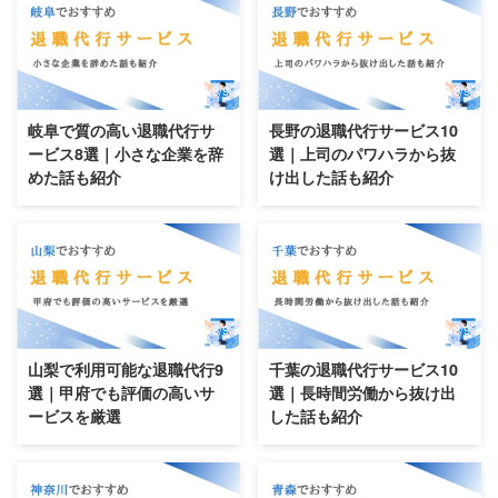
おすすめのフリーランスエージェント
おすすめのコンサルタントエージェント
おすすめの副業エージェント
おすすめのクラウドソーシング
2026/8/9
2026/8/9
おすすめのWebマーケティングスクール
おすすめのWebライタースクール
岐阜で質の高い退職代行サ
長野の退職代行サービス10
おすすめのWebデザインスクール
ービス8選｜小さな企業を辞
選｜上司のパワハラから抜
おすすめのプログラミングスクール
めた話も紹介
け出した話も紹介
おすすめの動画編集スクール
おすすめのアフィリエイトスクール
おすすめのバーチャルオフィス
おすすめのファクタリング
おすすめの不動産クラウドファンディング
おすすめのソーシャルレンディング
2026/8/9
2026/8/9
おすすめの資産運用セミナー
おすすめの不動産投資セミナー
山梨で利用可能な退職代行9
千葉の退職代行サービス10
選｜甲府でも評価の高いサ
選｜長時間労働から抜け出
おすすめの株式投資スクール
ービスを厳選
した話も紹介