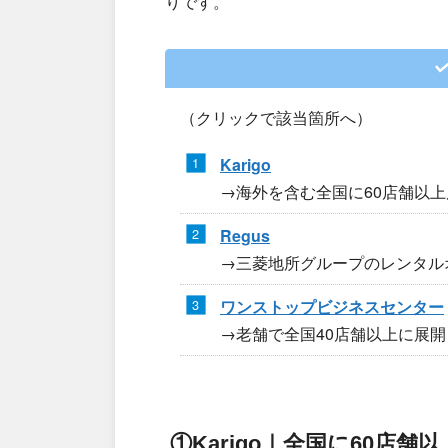
りです。
（クリックで該当箇所へ）
Karigo
→海外を含む全国に60店舗以
Regus
→三菱地所グループのレンタル
ワンストップビジネスセンター
→老舗で全国40店舗以上に展
①Karigo｜全国に60店