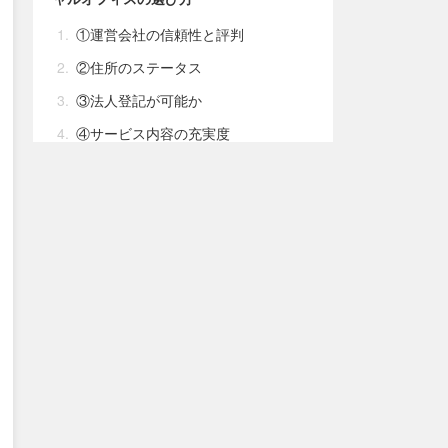
①運営会社の信頼性と評判
②住所のステータス
③法人登記が可能か
④サービス内容の充実度
⑤コストパフォーマンス
⑥アクセスの利便性
⑦契約条件の確認
まとめ：選び方
バーチャルオフィスで取得できるビジネ
ス観点での品川の魅力
①都心部と空港の両方にアクセス
しやすい立地
②品川ブランドによる信頼感