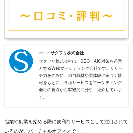
おすすめのフリーランスエージェント
おすすめのコンサルタントエージェント
おすすめの副業エージェント
おすすめのクラウドソーシング
おすすめのWebマーケティングスクール
おすすめのWebライタースクール
おすすめのWebデザインスクール
おすすめのプログラミングスクール
おすすめの動画編集スクール
サクフリ株式会社
おすすめのアフィリエイトスクール
サクフリ株式会社は、SEO・AIO対策を得意
おすすめのバーチャルオフィス
とするWebマーケティング会社です。リサー
おすすめのファクタリング
チ力を強みに、独自取材や実体験に基づく情
おすすめの不動産クラウドファンディング
報をもとに、各種サービスをマーケティング
おすすめのソーシャルレンディング
会社の視点から客観的に分析・紹介していま
おすすめの資産運用セミナー
す。
おすすめの不動産投資セミナー
おすすめの株式投資スクール
起業や副業を始める際に便利なサービスとして注目されて
いるのが、バーチャルオフィスです。