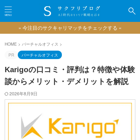
» 今注目のサクキャリマッチをチェックする «
カテゴリー
HOME
>
バーチャルオフィス
>
PR
バーチャルオフィス
Karigoの口コミ・評判は？特徴や体験
ピックアップ
談からメリット・デメリットを解説
IT業界に強い転職エージェント
広告業界に強い転職エージェント
2026年8月9日
ゲーム業界に強い転職エージェント
映像業界に強い転職エージェント
コンサル業界に強い転職エージェント
クリエイティブ職に強い転職エージェント
おすすめのキャリアコーチング
おすすめの退職代行サービス