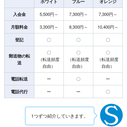
ホワイト
ブルー
オレンジ
入会金
5,500円～
7,300円～
7,300円～
月額料金
3,300円～
8,300円～
10,400円～
登記
〇
〇
〇
〇
〇
〇
郵送物の転
（転送頻度
（転送頻度
（転送頻度
送
自由）
自由）
自由）
電話転送
ー
〇
ー
電話代行
ー
ー
〇
1つずつ紹介していきます。