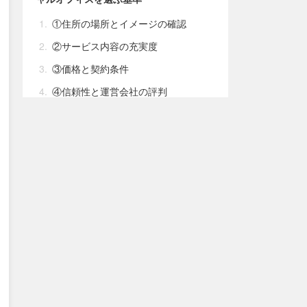
①住所の場所とイメージの確認
②サービス内容の充実度
③価格と契約条件
④信頼性と運営会社の評判
⑤法的な対応と規制の確認
⑥サポート体制の確認
まとめ：選び方
バーチャルオフィスで取得できるビジネ
ス観点での札幌のメリット
①地域ブランドと信頼性
②コストパフォーマンス
③経済的発展と多様なビジネス機
会