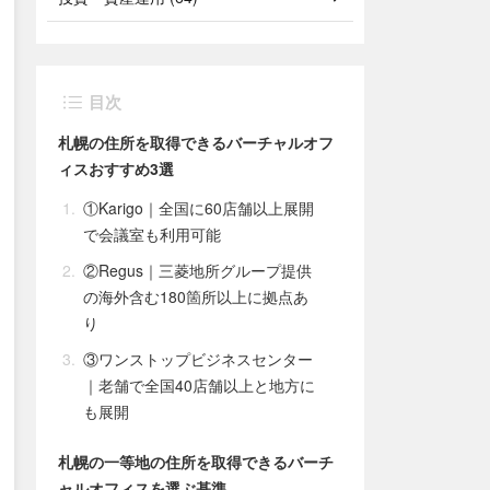
目次
札幌の住所を取得できるバーチャルオフ
ィスおすすめ3選
①Karigo｜全国に60店舗以上展開
で会議室も利用可能
②Regus｜三菱地所グループ提供
の海外含む180箇所以上に拠点あ
り
③ワンストップビジネスセンター
｜老舗で全国40店舗以上と地方に
も展開
札幌の一等地の住所を取得できるバーチ
ャルオフィスを選ぶ基準