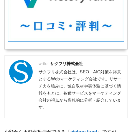
おすすめのフリーランスエージェント
おすすめのコンサルタントエージェント
おすすめの副業エージェント
おすすめのクラウドソーシング
おすすめのWebマーケティングスクール
おすすめのWebライタースクール
おすすめのWebデザインスクール
おすすめのプログラミングスクール
おすすめの動画編集スクール
おすすめのアフィリエイトスクール
サクフリ株式会社
おすすめのバーチャルオフィス
サクフリ株式会社は、SEO・AIO対策を得意
おすすめのファクタリング
おすすめの不動産クラウドファンディング
とするWebマーケティング会社です。リサー
おすすめのソーシャルレンディング
チ力を強みに、独自取材や実体験に基づく情
おすすめの資産運用セミナー
報をもとに、各種サービスをマーケティング
おすすめの不動産投資セミナー
会社の視点から客観的に分析・紹介していま
おすすめの株式投資スクール
す。
少額から不動産投資ができる『
victory fund
』ですが、