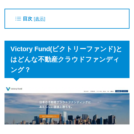
目次
[
表示
]
Victory Fund(ビクトリーファンド)と
はどんな不動産クラウドファンディ
ング？