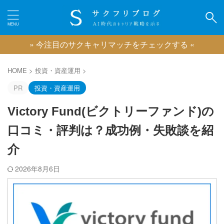
» 今注目のサクキャリマッチをチェックする «
カテゴリー
HOME
>
投資・資産運用
>
PR
投資・資産運用
Victory Fund(ビクトリーファンド)の
ピックアップ
口コミ・評判は？成功例・失敗談を紹
IT業界に強い転職エージェント
介
広告業界に強い転職エージェント
ゲーム業界に強い転職エージェント
2026年8月6日
映像業界に強い転職エージェント
コンサル業界に強い転職エージェント
クリエイティブ職に強い転職エージェント
おすすめのキャリアコーチング
おすすめの退職代行サービス