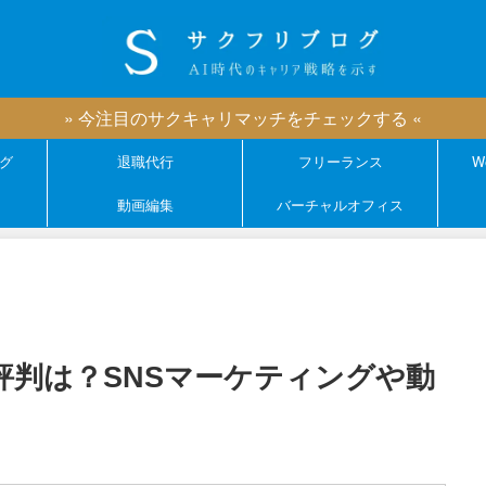
» 今注目のサクキャリマッチをチェックする «
グ
退職代行
フリーランス
W
動画編集
バーチャルオフィス
ミ・評判は？SNSマーケティングや動