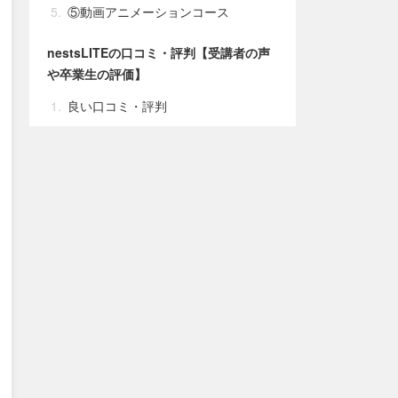
⑤動画アニメーションコース
nestsLITEの口コミ・評判【受講者の声
や卒業生の評価】
良い口コミ・評判
悪い口コミ・評判
nestsLITEを受講するメリット
①業界のプロによるポートフォリ
オ指導
②支援会社直結の制作案件や就
職・転職サポート
③副業・フリーランスとして活躍
できるようになる
④nests本コースでさらに高度なス
キルを習得可能