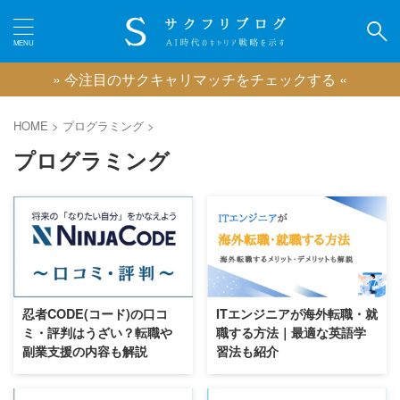
» 今注目のサクキャリマッチをチェックする «
カテゴリー
HOME
>
プログラミング
>
プログラミング
ピックアップ
IT業界に強い転職エージェント
広告業界に強い転職エージェント
2026/8/7
2026/8/7
ゲーム業界に強い転職エージェント
映像業界に強い転職エージェント
忍者CODE(コード)の口コ
ITエンジニアが海外転職・就
コンサル業界に強い転職エージェント
ミ・評判はうざい？転職や
職する方法｜最適な英語学
クリエイティブ職に強い転職エージェント
副業支援の内容も解説
習法も紹介
おすすめのキャリアコーチング
おすすめの退職代行サービス