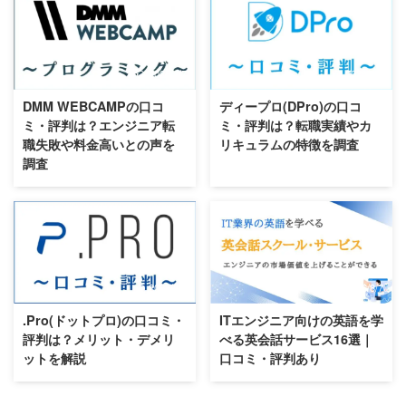
おすすめのフリーランスエージェント
おすすめのコンサルタントエージェント
おすすめの副業エージェント
おすすめのクラウドソーシング
2026/8/7
2026/8/7
おすすめのWebマーケティングスクール
おすすめのWebライタースクール
DMM WEBCAMPの口コ
ディープロ(DPro)の口コ
おすすめのWebデザインスクール
ミ・評判は？エンジニア転
ミ・評判は？転職実績やカ
おすすめのプログラミングスクール
職失敗や料金高いとの声を
リキュラムの特徴を調査
おすすめの動画編集スクール
調査
おすすめのアフィリエイトスクール
おすすめのバーチャルオフィス
おすすめのファクタリング
おすすめの不動産クラウドファンディング
おすすめのソーシャルレンディング
おすすめの資産運用セミナー
2026/8/7
2026/8/7
おすすめの不動産投資セミナー
.Pro(ドットプロ)の口コミ・
ITエンジニア向けの英語を学
おすすめの株式投資スクール
評判は？メリット・デメリ
べる英会話サービス16選｜
ットを解説
口コミ・評判あり