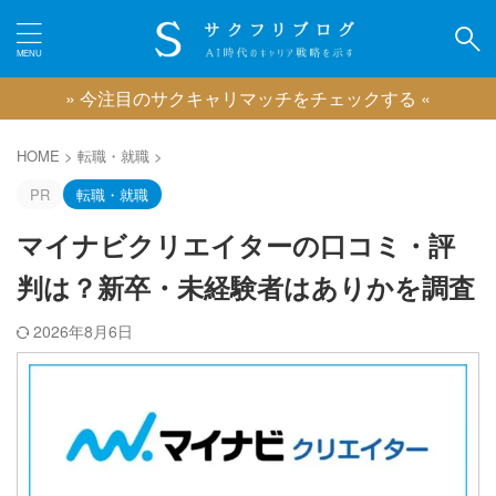
» 今注目のサクキャリマッチをチェックする «
カテゴリー
HOME
>
転職・就職
>
PR
転職・就職
マイナビクリエイターの口コミ・評
ピックアップ
判は？新卒・未経験者はありかを調査
IT業界に強い転職エージェント
広告業界に強い転職エージェント
2026年8月6日
ゲーム業界に強い転職エージェント
映像業界に強い転職エージェント
コンサル業界に強い転職エージェント
クリエイティブ職に強い転職エージェント
おすすめのキャリアコーチング
おすすめの退職代行サービス