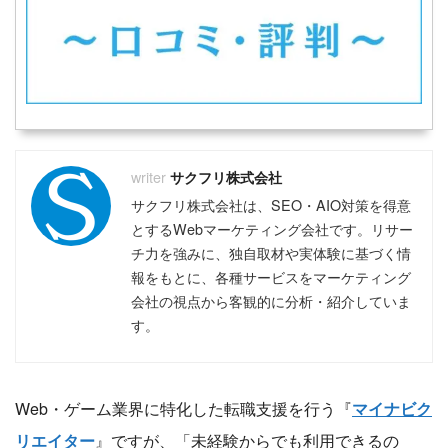
おすすめのフリーランスエージェント
おすすめのコンサルタントエージェント
おすすめの副業エージェント
おすすめのクラウドソーシング
おすすめのWebマーケティングスクール
おすすめのWebライタースクール
おすすめのWebデザインスクール
おすすめのプログラミングスクール
おすすめの動画編集スクール
サクフリ株式会社
おすすめのアフィリエイトスクール
サクフリ株式会社は、SEO・AIO対策を得意
おすすめのバーチャルオフィス
とするWebマーケティング会社です。リサー
おすすめのファクタリング
チ力を強みに、独自取材や実体験に基づく情
おすすめの不動産クラウドファンディング
報をもとに、各種サービスをマーケティング
おすすめのソーシャルレンディング
会社の視点から客観的に分析・紹介していま
おすすめの資産運用セミナー
す。
おすすめの不動産投資セミナー
おすすめの株式投資スクール
Web・ゲーム業界に特化した転職支援を行う『
マイナビク
リエイター
』ですが、「未経験からでも利用できるの