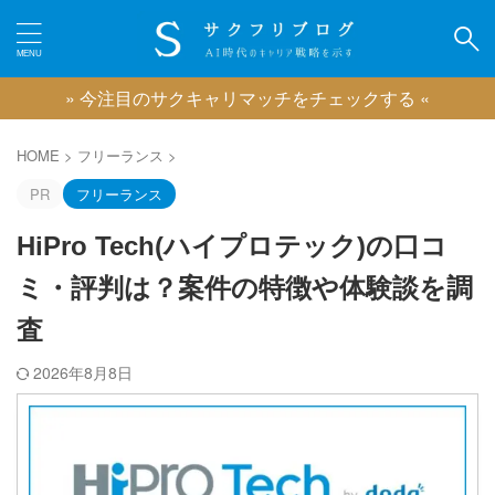
» 今注目のサクキャリマッチをチェックする «
カテゴリー
HOME
>
フリーランス
>
PR
フリーランス
HiPro Tech(ハイプロテック)の口コ
ピックアップ
ミ・評判は？案件の特徴や体験談を調
IT業界に強い転職エージェント
査
広告業界に強い転職エージェント
ゲーム業界に強い転職エージェント
2026年8月8日
映像業界に強い転職エージェント
コンサル業界に強い転職エージェント
クリエイティブ職に強い転職エージェント
おすすめのキャリアコーチング
おすすめの退職代行サービス