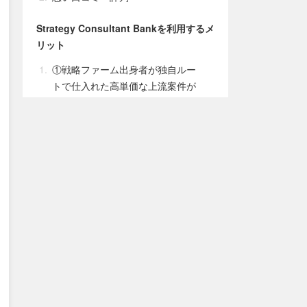
Strategy Consultant Bankを利用するメ
リット
①戦略ファーム出身者が独自ルー
トで仕入れた高単価な上流案件が
豊富
②平均単価150万の高額案件が相
場のため、高収入を狙える
③大手コンサルティングファーム
出身の担当者がついてくれる
④案件のマッチング精度が高い
⑤マッチング後のアフターフォロ
ーも充実している
Strategy Consultant Bankを利用するデ
メリット