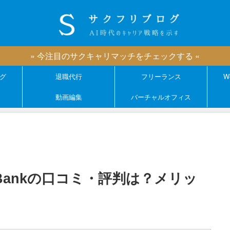
» 今注目のサクキャリマッチをチェックする «
グ
退職代行
フリーランス
W
動画編集
バーチャルオフィス
tant Bankの口コミ・評判は？メリッ