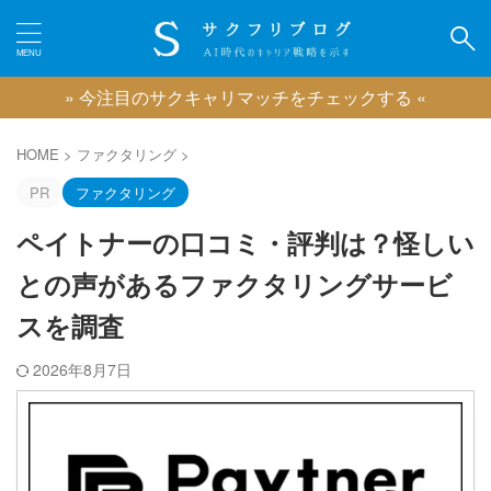
» 今注目のサクキャリマッチをチェックする «
カテゴリー
HOME
>
ファクタリング
>
PR
ファクタリング
ペイトナーの口コミ・評判は？怪しい
ピックアップ
との声があるファクタリングサービ
IT業界に強い転職エージェント
スを調査
広告業界に強い転職エージェント
ゲーム業界に強い転職エージェント
2026年8月7日
映像業界に強い転職エージェント
コンサル業界に強い転職エージェント
クリエイティブ職に強い転職エージェント
おすすめのキャリアコーチング
おすすめの退職代行サービス