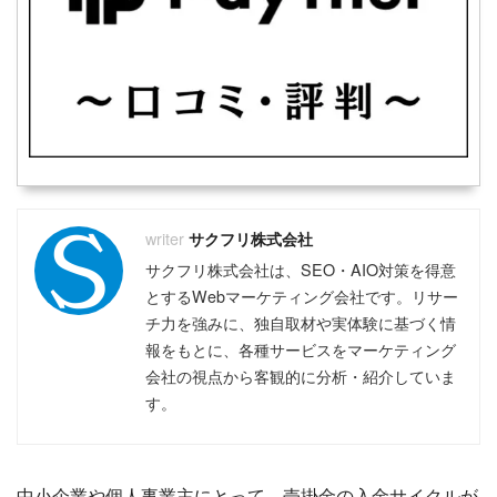
おすすめのフリーランスエージェント
おすすめのコンサルタントエージェント
おすすめの副業エージェント
おすすめのクラウドソーシング
おすすめのWebマーケティングスクール
おすすめのWebライタースクール
おすすめのWebデザインスクール
おすすめのプログラミングスクール
おすすめの動画編集スクール
おすすめのアフィリエイトスクール
サクフリ株式会社
おすすめのバーチャルオフィス
サクフリ株式会社は、SEO・AIO対策を得意
おすすめのファクタリング
おすすめの不動産クラウドファンディング
とするWebマーケティング会社です。リサー
おすすめのソーシャルレンディング
チ力を強みに、独自取材や実体験に基づく情
おすすめの資産運用セミナー
報をもとに、各種サービスをマーケティング
おすすめの不動産投資セミナー
会社の視点から客観的に分析・紹介していま
おすすめの株式投資スクール
す。
中小企業や個人事業主にとって、売掛金の入金サイクルが