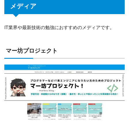
おすすめのフリーランスエージェント
メディア
おすすめのコンサルタントエージェント
おすすめの副業エージェント
おすすめのクラウドソーシング
おすすめのWebマーケティングスクール
IT業界や最新技術の勉強におすすめのメディアです。
おすすめのWebライタースクール
おすすめのWebデザインスクール
おすすめのプログラミングスクール
マー坊プロジェクト
おすすめの動画編集スクール
おすすめのアフィリエイトスクール
おすすめのバーチャルオフィス
おすすめのファクタリング
おすすめの不動産クラウドファンディング
おすすめのソーシャルレンディング
おすすめの資産運用セミナー
おすすめの不動産投資セミナー
おすすめの株式投資スクール