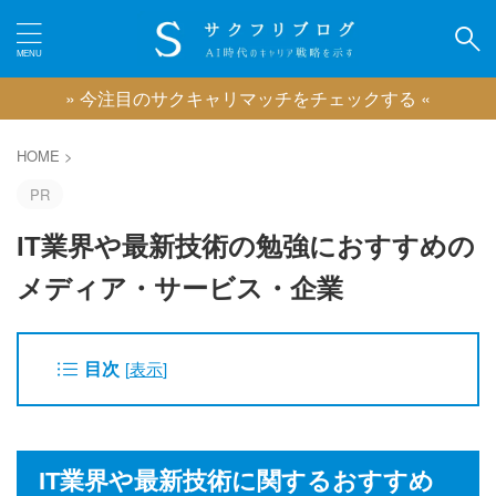
» 今注目のサクキャリマッチをチェックする «
カテゴリー
HOME
>
PR
IT業界や最新技術の勉強におすすめの
ピックアップ
メディア・サービス・企業
IT業界に強い転職エージェント
広告業界に強い転職エージェント
ゲーム業界に強い転職エージェント
目次
[
表示
]
映像業界に強い転職エージェント
コンサル業界に強い転職エージェント
クリエイティブ職に強い転職エージェント
おすすめのキャリアコーチング
おすすめの退職代行サービス
IT業界や最新技術に関するおすすめ