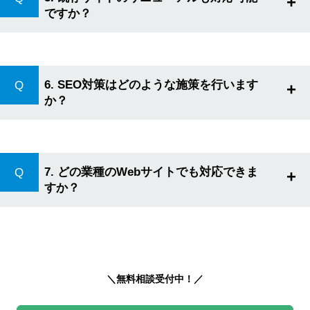
+
ですか？
はい、可能です。SEOを強化しながらデザインやUI/UXを改
善し、集客効果の高いサイトへリニューアルいたします。
6. SEO対策はどのような施策を行います
+
か？
ページ改善や、記事作成マニュアルのご提供、被リンク戦
略、キーワード選定など多角的に対策を実施します。
7. どの業種のWebサイトでも対応できま
+
すか？
はい、対応可能です。コーポレートサイト・ECサイト・美
容・医療・不動産・BtoB企 業など、幅広い業種で実績があり
ます。
＼無料相談受付中！／