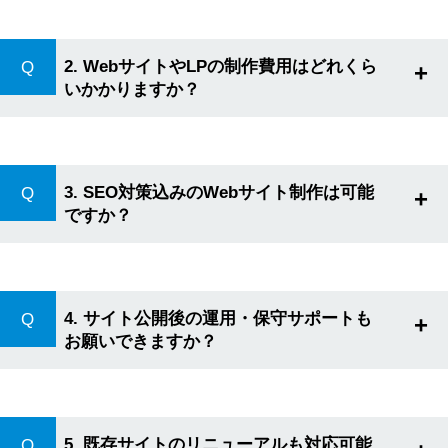
全国どこからでもご依頼いただけます。基本的にお打ち合わ
せはオンラインで対応しております。
2. WebサイトやLPの制作費用はどれくら
+
いかかりますか？
制作費用は規模や機能によりますが、小規模サイトなら30万
円～、LPなら24万円～が目安です。詳細なお見積りはお問い
合わせください。
3. SEO対策込みのWebサイト制作は可能
+
ですか？
はい、可能です。当社はSEOを考慮したサイト設計を行い、
検索エンジンで上位表示を狙えるサイトを制作しています。
4. サイト公開後の運用・保守サポートも
+
お願いできますか？
はい、SEO対策の継続施策、アクセス解析・改善提案などの
サポートをご用意しています。
5. 既存サイトのリニューアルも対応可能