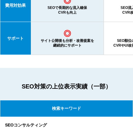
◎
費用対効果
SEOで長期的な流入確保
SEO
CVRも向上
CVR
◎
サポート
サイト公開後も分析・改善提案を
SEO順
継続的にサポート
CVRやUI
SEO対策の上位表示実績（一部）
検索キーワード
SEOコンサルティング