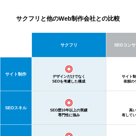
サクフリと他のWeb制作会社との比較
サクフリ
SEOコン
◎
サイト制作
デザインだけでなく
サイト
SEOを考慮した構成
依頼の
◎
SEOスキル
SEO歴10年以上の実績
高
専門性に強み
有して